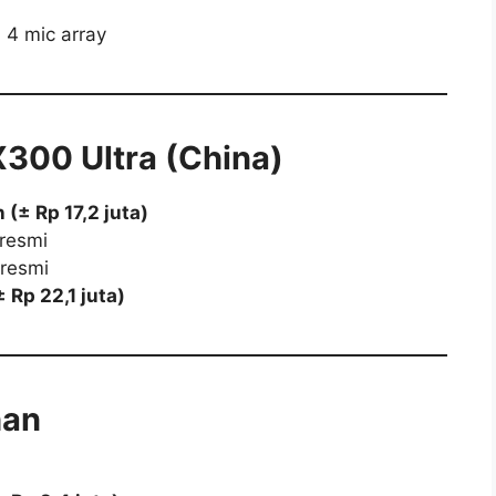
, 4 mic array
X300 Ultra (China)
 (± Rp 17,2 juta)
resmi
resmi
 Rp 22,1 juta)
han