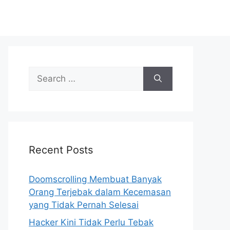
S
e
a
r
c
h
Recent Posts
f
o
r
Doomscrolling Membuat Banyak
:
Orang Terjebak dalam Kecemasan
yang Tidak Pernah Selesai
Hacker Kini Tidak Perlu Tebak