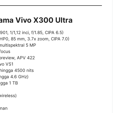
tama Vivo X300 Ultra
, 1/1,12 inci, f/1.85, CIPA 6.5)
HP0, 85 mm, 3.7x zoom, CIPA 7.0)
ultispektral 5 MP
focus
 preview, APV 422
ivo VS1
hingga 4500 nits
ingga 4.6 GHz)
gga 1 TB
ireless)
anan