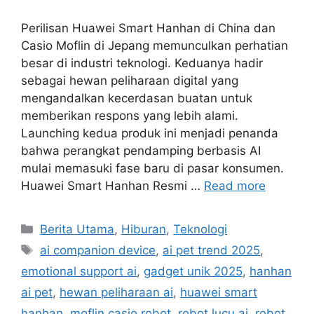
Perilisan Huawei Smart Hanhan di China dan
Casio Moflin di Jepang memunculkan perhatian
besar di industri teknologi. Keduanya hadir
sebagai hewan peliharaan digital yang
mengandalkan kecerdasan buatan untuk
memberikan respons yang lebih alami.
Launching kedua produk ini menjadi penanda
bahwa perangkat pendamping berbasis AI
mulai memasuki fase baru di pasar konsumen.
Huawei Smart Hanhan Resmi …
Read more
C
Berita Utama
,
Hiburan
,
Teknologi
a
T
ai companion device
,
ai pet trend 2025
,
t
a
emotional support ai
,
gadget unik 2025
,
hanhan
e
g
ai pet
,
hewan peliharaan ai
,
huawei smart
g
s
hanhan
,
moflin casio robot
,
robot lucu ai
,
robot