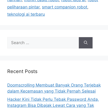
o
r
peliharaan pintar
,
smart companion robot
,
i
teknologi ai terbaru
e
s
S
e
a
r
c
h
Recent Posts
f
o
Doomscrolling Membuat Banyak Orang Terjebak
r
dalam Kecemasan yang Tidak Pernah Selesai
:
Hacker Kini Tidak Perlu Tebak Password Anda,
Instagram Bisa Dibajak Lewat Cara yang Tak