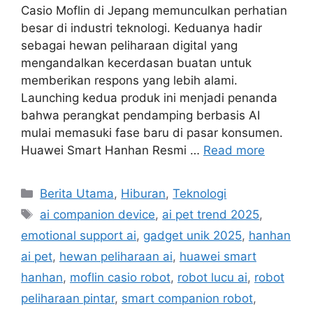
Casio Moflin di Jepang memunculkan perhatian
besar di industri teknologi. Keduanya hadir
sebagai hewan peliharaan digital yang
mengandalkan kecerdasan buatan untuk
memberikan respons yang lebih alami.
Launching kedua produk ini menjadi penanda
bahwa perangkat pendamping berbasis AI
mulai memasuki fase baru di pasar konsumen.
Huawei Smart Hanhan Resmi …
Read more
C
Berita Utama
,
Hiburan
,
Teknologi
a
T
ai companion device
,
ai pet trend 2025
,
t
a
emotional support ai
,
gadget unik 2025
,
hanhan
e
g
ai pet
,
hewan peliharaan ai
,
huawei smart
g
s
hanhan
,
moflin casio robot
,
robot lucu ai
,
robot
o
r
peliharaan pintar
,
smart companion robot
,