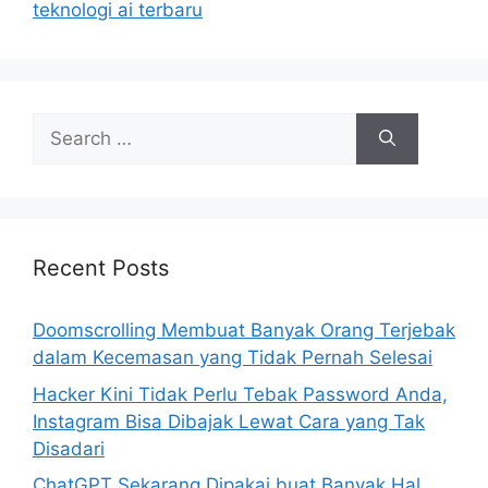
i
teknologi ai terbaru
e
s
S
e
a
r
c
h
Recent Posts
f
o
Doomscrolling Membuat Banyak Orang Terjebak
r
dalam Kecemasan yang Tidak Pernah Selesai
:
Hacker Kini Tidak Perlu Tebak Password Anda,
Instagram Bisa Dibajak Lewat Cara yang Tak
Disadari
ChatGPT Sekarang Dipakai buat Banyak Hal