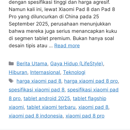
dengan spesifikasi tinggi dan harga agresif.
Namun kali ini, lewat Xiaomi Pad 8 dan Pad 8
Pro yang diluncurkan di China pada 25
September 2025, perusahaan menunjukkan
bahwa mereka juga serius menancapkan kuku
di segmen tablet premium. Bukan hanya soal
desain tipis atau …
Read more
C
Berita Utama
,
Gaya Hidup (LifeStyle)
,
a
Hiburan
,
Internasional
,
Teknologi
t
T
harga xiaomi pad 8
,
harga xiaomi pad 8 pro
,
e
a
spesifikasi xiaomi pad 8
,
spesifikasi xiaomi pad
g
g
8 pro
,
tablet android 2025
,
tablet flagship
o
s
r
xiaomi
,
tablet xiaomi terbaru
,
xiaomi pad 8
,
i
xiaomi pad 8 indonesia
,
xiaomi pad 8 pro
e
s