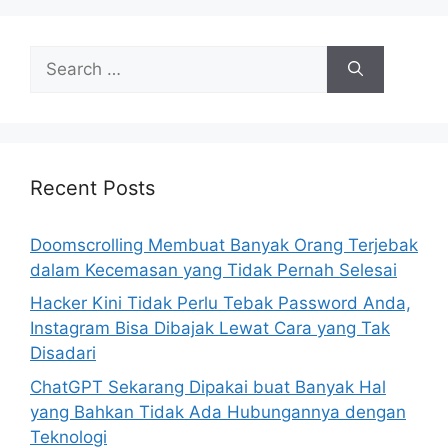
S
e
a
r
c
h
Recent Posts
f
o
Doomscrolling Membuat Banyak Orang Terjebak
r
dalam Kecemasan yang Tidak Pernah Selesai
:
Hacker Kini Tidak Perlu Tebak Password Anda,
Instagram Bisa Dibajak Lewat Cara yang Tak
Disadari
ChatGPT Sekarang Dipakai buat Banyak Hal
yang Bahkan Tidak Ada Hubungannya dengan
Teknologi