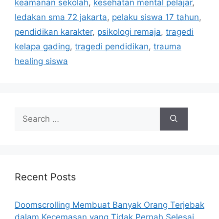
r
keamanan sekolah
,
kesehatan mental pelajar
,
i
ledakan sma 72 jakarta
,
pelaku siswa 17 tahun
,
e
pendidikan karakter
,
psikologi remaja
,
tragedi
s
kelapa gading
,
tragedi pendidikan
,
trauma
healing siswa
S
e
a
r
c
h
Recent Posts
f
o
Doomscrolling Membuat Banyak Orang Terjebak
r
dalam Kecemasan yang Tidak Pernah Selesai