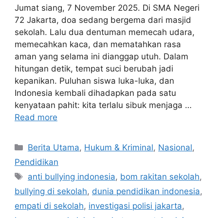
Jumat siang, 7 November 2025. Di SMA Negeri
72 Jakarta, doa sedang bergema dari masjid
sekolah. Lalu dua dentuman memecah udara,
memecahkan kaca, dan mematahkan rasa
aman yang selama ini dianggap utuh. Dalam
hitungan detik, tempat suci berubah jadi
kepanikan. Puluhan siswa luka-luka, dan
Indonesia kembali dihadapkan pada satu
kenyataan pahit: kita terlalu sibuk menjaga …
Read more
C
Berita Utama
,
Hukum & Kriminal
,
Nasional
,
a
Pendidikan
t
T
anti bullying indonesia
,
bom rakitan sekolah
,
e
a
bullying di sekolah
,
dunia pendidikan indonesia
,
g
g
empati di sekolah
,
investigasi polisi jakarta
,
o
s