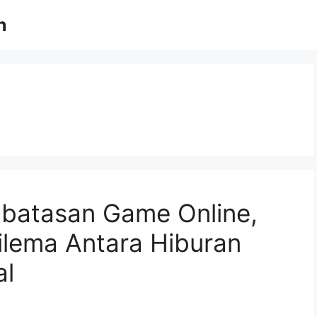
n
mbatasan Game Online,
ilema Antara Hiburan
al