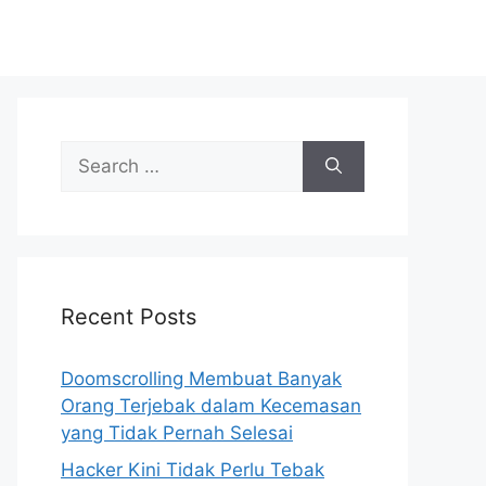
S
e
a
r
c
h
Recent Posts
f
o
r
Doomscrolling Membuat Banyak
:
Orang Terjebak dalam Kecemasan
yang Tidak Pernah Selesai
Hacker Kini Tidak Perlu Tebak