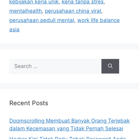
r
kebijakan kerja unik
,
kerja tanpa stres
,
i
mentalhealth
,
perusahaan china viral
,
e
perusahaan peduli mental
,
work life balance
s
asia
S
e
a
r
c
h
Recent Posts
f
o
Doomscrolling Membuat Banyak Orang Terjebak
r
dalam Kecemasan yang Tidak Pernah Selesai
:
Hacker Kini Tidak Perlu Tebak Password Anda,