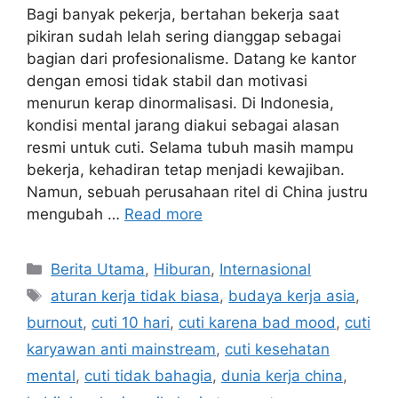
Bagi banyak pekerja, bertahan bekerja saat
pikiran sudah lelah sering dianggap sebagai
bagian dari profesionalisme. Datang ke kantor
dengan emosi tidak stabil dan motivasi
menurun kerap dinormalisasi. Di Indonesia,
kondisi mental jarang diakui sebagai alasan
resmi untuk cuti. Selama tubuh masih mampu
bekerja, kehadiran tetap menjadi kewajiban.
Namun, sebuah perusahaan ritel di China justru
mengubah …
Read more
C
Berita Utama
,
Hiburan
,
Internasional
a
T
aturan kerja tidak biasa
,
budaya kerja asia
,
t
a
burnout
,
cuti 10 hari
,
cuti karena bad mood
,
cuti
e
g
karyawan anti mainstream
,
cuti kesehatan
g
s
mental
,
cuti tidak bahagia
,
dunia kerja china
,
o