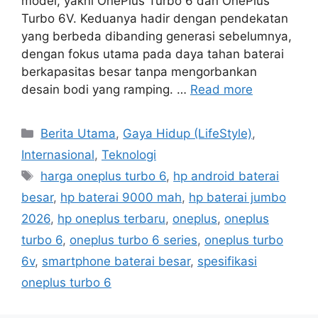
model, yakni OnePlus Turbo 6 dan OnePlus
Turbo 6V. Keduanya hadir dengan pendekatan
yang berbeda dibanding generasi sebelumnya,
dengan fokus utama pada daya tahan baterai
berkapasitas besar tanpa mengorbankan
desain bodi yang ramping. …
Read more
C
Berita Utama
,
Gaya Hidup (LifeStyle)
,
a
Internasional
,
Teknologi
t
T
harga oneplus turbo 6
,
hp android baterai
e
a
besar
,
hp baterai 9000 mah
,
hp baterai jumbo
g
g
2026
,
hp oneplus terbaru
,
oneplus
,
oneplus
o
s
r
turbo 6
,
oneplus turbo 6 series
,
oneplus turbo
i
6v
,
smartphone baterai besar
,
spesifikasi
e
oneplus turbo 6
s