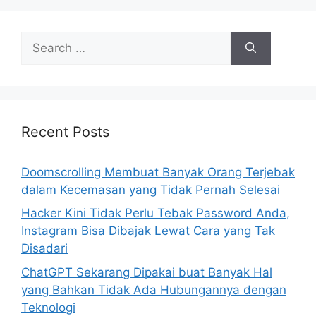
S
e
a
r
c
h
Recent Posts
f
o
Doomscrolling Membuat Banyak Orang Terjebak
r
dalam Kecemasan yang Tidak Pernah Selesai
:
Hacker Kini Tidak Perlu Tebak Password Anda,
Instagram Bisa Dibajak Lewat Cara yang Tak
Disadari
ChatGPT Sekarang Dipakai buat Banyak Hal
yang Bahkan Tidak Ada Hubungannya dengan
Teknologi