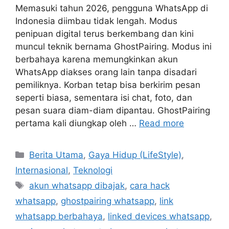
Memasuki tahun 2026, pengguna WhatsApp di
Indonesia diimbau tidak lengah. Modus
penipuan digital terus berkembang dan kini
muncul teknik bernama GhostPairing. Modus ini
berbahaya karena memungkinkan akun
WhatsApp diakses orang lain tanpa disadari
pemiliknya. Korban tetap bisa berkirim pesan
seperti biasa, sementara isi chat, foto, dan
pesan suara diam-diam dipantau. GhostPairing
pertama kali diungkap oleh …
Read more
C
Berita Utama
,
Gaya Hidup (LifeStyle)
,
a
Internasional
,
Teknologi
t
T
akun whatsapp dibajak
,
cara hack
e
a
whatsapp
,
ghostpairing whatsapp
,
link
g
g
whatsapp berbahaya
,
linked devices whatsapp
,
o
s