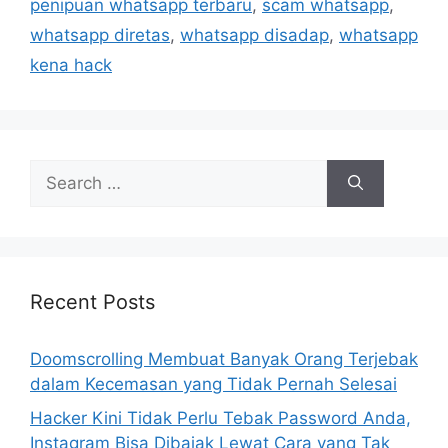
r
penipuan whatsapp terbaru
,
scam whatsapp
,
i
whatsapp diretas
,
whatsapp disadap
,
whatsapp
e
kena hack
s
S
e
a
r
c
h
Recent Posts
f
o
Doomscrolling Membuat Banyak Orang Terjebak
r
dalam Kecemasan yang Tidak Pernah Selesai
:
Hacker Kini Tidak Perlu Tebak Password Anda,
Instagram Bisa Dibajak Lewat Cara yang Tak