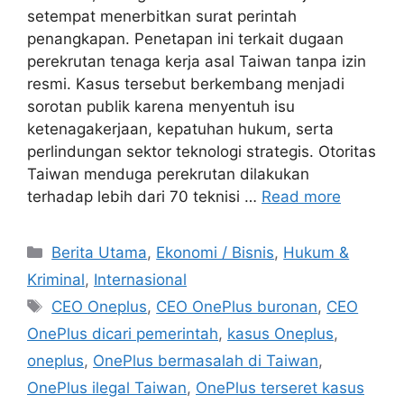
setempat menerbitkan surat perintah
penangkapan. Penetapan ini terkait dugaan
perekrutan tenaga kerja asal Taiwan tanpa izin
resmi. Kasus tersebut berkembang menjadi
sorotan publik karena menyentuh isu
ketenagakerjaan, kepatuhan hukum, serta
perlindungan sektor teknologi strategis. Otoritas
Taiwan menduga perekrutan dilakukan
terhadap lebih dari 70 teknisi …
Read more
C
Berita Utama
,
Ekonomi / Bisnis
,
Hukum &
a
Kriminal
,
Internasional
t
T
CEO Oneplus
,
CEO OnePlus buronan
,
CEO
e
a
OnePlus dicari pemerintah
,
kasus Oneplus
,
g
g
oneplus
,
OnePlus bermasalah di Taiwan
,
o
s
r
OnePlus ilegal Taiwan
,
OnePlus terseret kasus