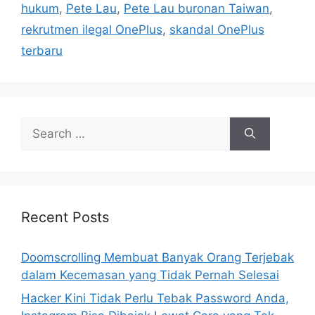
i
hukum
,
Pete Lau
,
Pete Lau buronan Taiwan
,
e
rekrutmen ilegal OnePlus
,
skandal OnePlus
s
terbaru
S
e
a
r
c
h
Recent Posts
f
o
Doomscrolling Membuat Banyak Orang Terjebak
r
dalam Kecemasan yang Tidak Pernah Selesai
:
Hacker Kini Tidak Perlu Tebak Password Anda,