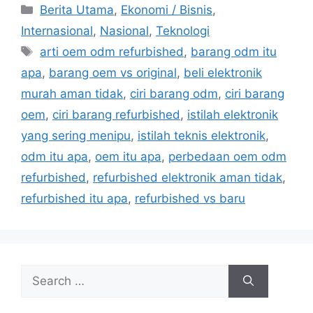
C
Berita Utama
,
Ekonomi / Bisnis
,
a
Internasional
,
Nasional
,
Teknologi
t
T
arti oem odm refurbished
,
barang odm itu
e
a
apa
,
barang oem vs original
,
beli elektronik
g
g
murah aman tidak
,
ciri barang odm
,
ciri barang
o
s
r
oem
,
ciri barang refurbished
,
istilah elektronik
i
yang sering menipu
,
istilah teknis elektronik
,
e
odm itu apa
,
oem itu apa
,
perbedaan oem odm
s
refurbished
,
refurbished elektronik aman tidak
,
refurbished itu apa
,
refurbished vs baru
S
e
a