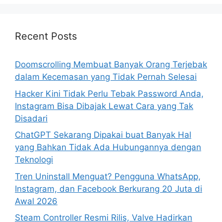
r
c
h
Recent Posts
f
o
Doomscrolling Membuat Banyak Orang Terjebak
r
dalam Kecemasan yang Tidak Pernah Selesai
:
Hacker Kini Tidak Perlu Tebak Password Anda,
Instagram Bisa Dibajak Lewat Cara yang Tak
Disadari
ChatGPT Sekarang Dipakai buat Banyak Hal
yang Bahkan Tidak Ada Hubungannya dengan
Teknologi
Tren Uninstall Menguat? Pengguna WhatsApp,
Instagram, dan Facebook Berkurang 20 Juta di
Awal 2026
Steam Controller Resmi Rilis, Valve Hadirkan