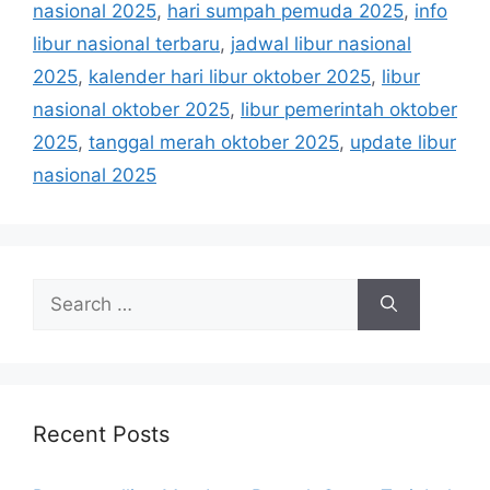
i
nasional 2025
,
hari sumpah pemuda 2025
,
info
e
libur nasional terbaru
,
jadwal libur nasional
s
2025
,
kalender hari libur oktober 2025
,
libur
nasional oktober 2025
,
libur pemerintah oktober
2025
,
tanggal merah oktober 2025
,
update libur
nasional 2025
S
e
a
r
c
h
Recent Posts
f
o