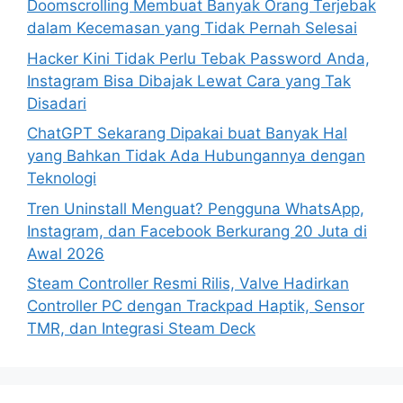
Doomscrolling Membuat Banyak Orang Terjebak
r
dalam Kecemasan yang Tidak Pernah Selesai
:
Hacker Kini Tidak Perlu Tebak Password Anda,
Instagram Bisa Dibajak Lewat Cara yang Tak
Disadari
ChatGPT Sekarang Dipakai buat Banyak Hal
yang Bahkan Tidak Ada Hubungannya dengan
Teknologi
Tren Uninstall Menguat? Pengguna WhatsApp,
Instagram, dan Facebook Berkurang 20 Juta di
Awal 2026
Steam Controller Resmi Rilis, Valve Hadirkan
Controller PC dengan Trackpad Haptik, Sensor
TMR, dan Integrasi Steam Deck