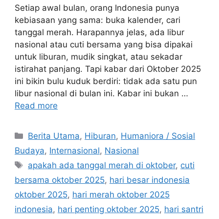
Setiap awal bulan, orang Indonesia punya
kebiasaan yang sama: buka kalender, cari
tanggal merah. Harapannya jelas, ada libur
nasional atau cuti bersama yang bisa dipakai
untuk liburan, mudik singkat, atau sekadar
istirahat panjang. Tapi kabar dari Oktober 2025
ini bikin bulu kuduk berdiri: tidak ada satu pun
libur nasional di bulan ini. Kabar ini bukan …
Read more
C
Berita Utama
,
Hiburan
,
Humaniora / Sosial
a
Budaya
,
Internasional
,
Nasional
t
T
apakah ada tanggal merah di oktober
,
cuti
e
a
bersama oktober 2025
,
hari besar indonesia
g
g
oktober 2025
,
hari merah oktober 2025
o
s
r
indonesia
,
hari penting oktober 2025
,
hari santri