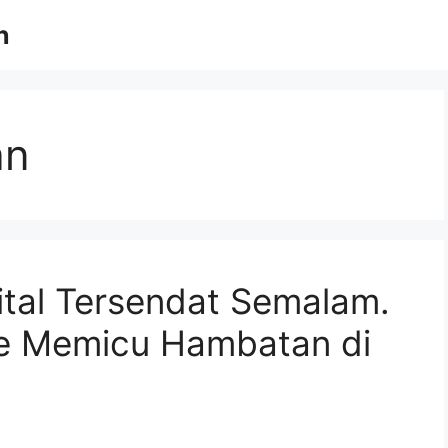
n
an
ital Tersendat Semalam.
e Memicu Hambatan di