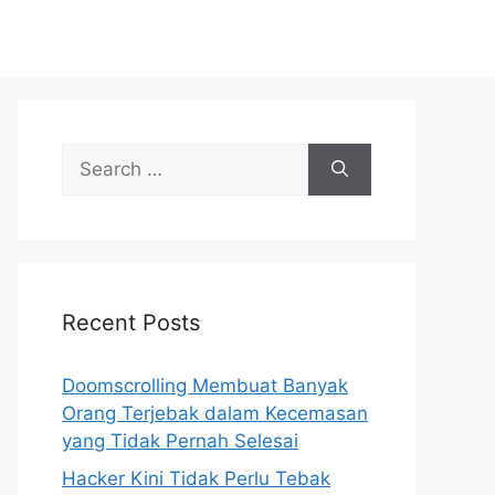
S
e
a
r
c
h
Recent Posts
f
o
r
Doomscrolling Membuat Banyak
:
Orang Terjebak dalam Kecemasan
yang Tidak Pernah Selesai
Hacker Kini Tidak Perlu Tebak