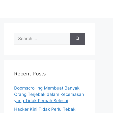
S
e
a
r
c
h
Recent Posts
f
o
r
Doomscrolling Membuat Banyak
:
Orang Terjebak dalam Kecemasan
yang Tidak Pernah Selesai
Hacker Kini Tidak Perlu Tebak