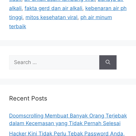
i
alkali
,
fakta gerd dan air alkali
,
kebenaran air ph
e
tinggi
,
mitos kesehatan viral
,
ph air minum
s
terbaik
S
e
a
r
c
h
Recent Posts
f
o
Doomscrolling Membuat Banyak Orang Terjebak
r
dalam Kecemasan yang Tidak Pernah Selesai
:
Hacker Kini Tidak Perlu Tebak Password Anda,