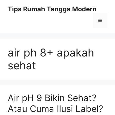
Skip
Tips Rumah Tangga Modern
to
content
Menu
air ph 8+ apakah
sehat
Air pH 9 Bikin Sehat?
Atau Cuma Ilusi Label?