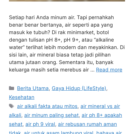
Setiap hari Anda minum air. Tapi pernahkah
benar benar bertanya, air seperti apa yang
masuk ke tubuh? Di rak minimarket, botol
dengan tulisan pH 8+, pH 9+, atau “alkaline
water” terlihat lebih modern dan meyakinkan. Di
sisi lain, air mineral biasa tetap jadi pilihan
utama jutaan orang. Sementara itu, banyak
keluarga masih setia merebus air …
Read more
C
Berita Utama
,
Gaya Hidup (LifeStyle)
,
a
Kesehatan
t
T
air alkali fakta atau mitos
,
air mineral vs air
e
a
alkali
,
air minum paling sehat
,
air ph 8+ apakah
g
g
sehat
,
air ph 9 viral
,
air rebusan rumah aman
o
s
r
tidak
,
air untuk asam lambung viral
,
bahaya air