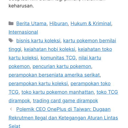
keharusan.
C
Berita Utama
,
Hiburan
,
Hukum & Kriminal
,
a
Internasional
t
T
bisnis kartu koleksi
,
kartu pokemon bernilai
e
a
tinggi
,
kejahatan hobi koleksi
,
kejahatan toko
g
g
kartu koleksi
,
komunitas TCG
,
nilai kartu
o
s
r
pokemon
,
pencurian kartu pokemon
,
i
perampokan bersenjata amerika serikat
,
e
perampokan kartu koleksi
,
perampokan toko
s
TCG
,
toko kartu pokemon manhattan
,
toko TCG
dirampok
,
trading card game dirampok
Polemik CEO OnePlus di Taiwan: Dugaan
Rekrutmen Ilegal dan Ketegangan Aturan Lintas
Selat