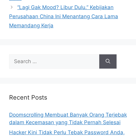
“Lagi Gak Mood? Libur Dulu.” Kebijakan
Perusahaan China Ini Menantang Cara Lama
Memandang Kerja
S
e
a
r
c
h
Recent Posts
f
o
Doomscrolling Membuat Banyak Orang Terjebak
r
dalam Kecemasan yang Tidak Pernah Selesai
:
Hacker Kini Tidak Perlu Tebak Password Anda,